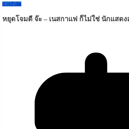
การกำจัด
หยุดโจมตี จ๊ะ – เนสกาแฟ ก็ไม่ใช่ นักแส