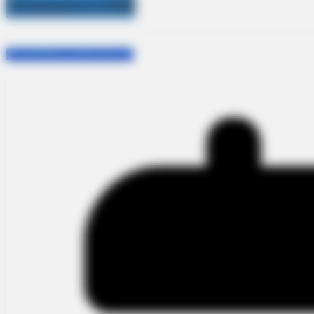
Siamnews168
Siamnews168
สยามนิวส์168