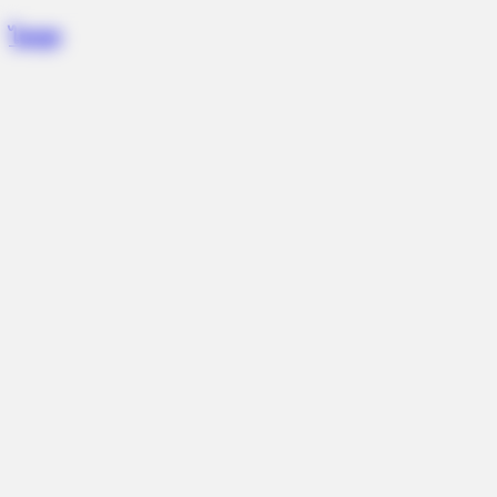
Skip
ไคพุท
to
content