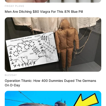
มิถุนายน 1, 2026