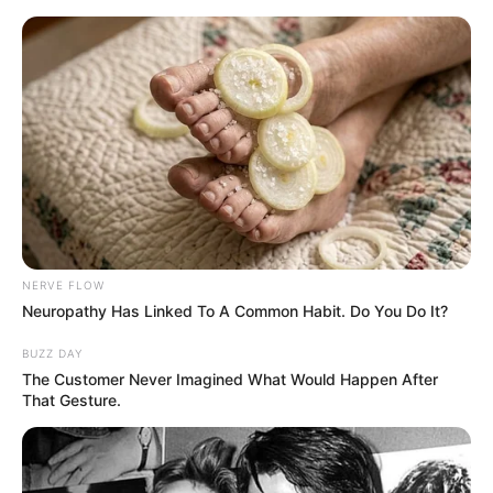
Skip
ไคพุท
to
content