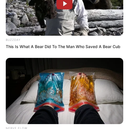
ไฮพรีเมียมดีเซล พลัส อยู่ที่ 58.25 บาท/ลิตร
ไฮพรีเมียม 98 พลัส อยู่ที่ 53.44 บาท/ลิตร
GSH E85S EVO อยู่ที่ 33.84 บาท/ลิตร
GSH E20S EVO อยู่ที่ 37.90 บาท/ลิตร
GSH91S EVO อยู่ที่ 42.53 บาท/ลิตร
GSH95S EVO อยู่ที่ 42.90 บาท/ลิตร
ราคาน้ำมัน “ปตท.” วันที่ 2 มิถุนายน 2569
ดีเซล B20 อยู่ที่ 35.20 บาท/ลิตร
ดีเซล อยู่ที่ 40.70 บาท/ลิตร
GSH E85S EVO อยู่ที่ 33.84 บาท/ลิตร
GSH E20S EVO อยู่ที่ 37.90 บาท/ลิตร