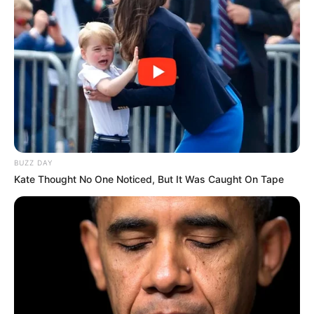
เชลล์ ดีเซล B20 อยู่ที่ 35.20 บาท/ลิตร
เชลล์ วี-เพาเวอร์ ดีเซล อยู่ที่ 49.84 บาท/ลิตร
ราคาน้ำมันปั๊ม “พีที” วันที่ 2 มิถุนายน 2569
ดีเซล อยู่ที่ 40.70 บาท/ลิตร
ดีเซล B20 อยู่ที่ 35.20 บาท/ลิตร
แก๊สโซฮอล์ 95 อยู่ที่ 42.90 บาท/ลิตร
แก๊สโซฮอล์ 91 อยู่ที่ 42.53 บาท/ลิตร
เบนซิน อยู่ที่ 52.99 บาท/ลิตร
แก๊สโซฮอล์ E20 อยู่ที่ 37.90 บาท/ลิตร
ราคาน้ำมันปั๊ม “ซัสโก้” วันที่ 2 มิถุนายน 2569
ดีเซล อยู่ที่ 40.70 บาท/ลิตร