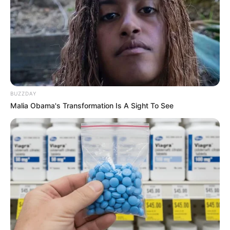
หน้าแรก
Sample Page
Privacy Policy
การเงิน
ประกาศแล้วทุกปั้ม!! ราคาน้ำมันวันนี้ 2
มิถุนายน 2569