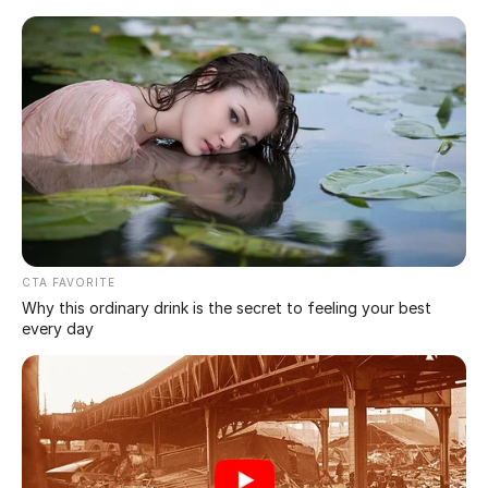
Skip
ไคพุท
to
content