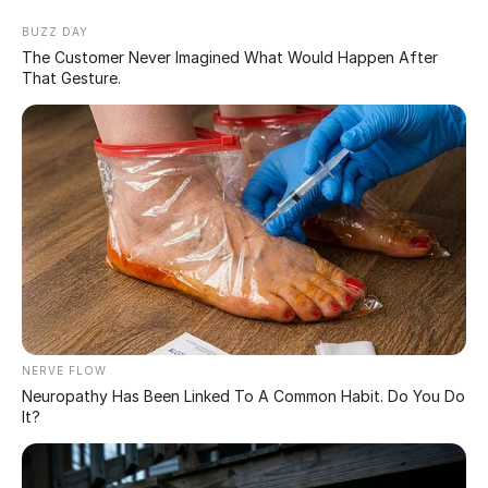
Skip
ไคพุท
to
content