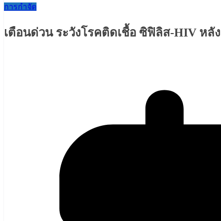
การกำจัด
เตือนด่วน ระวังโรคติดเชื้อ ซิฟิลิส-HIV ห