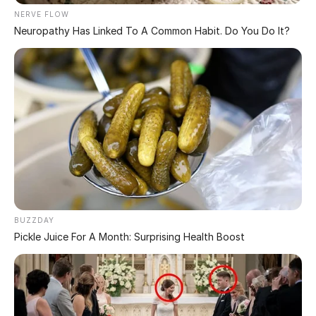
พฤศจิกายน 1, 2023