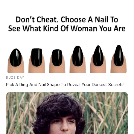
Skip
ไคพุท
to
content