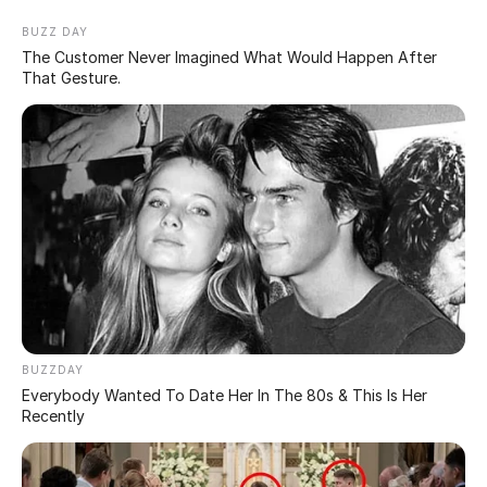
Skip
ไคพุท
to
content