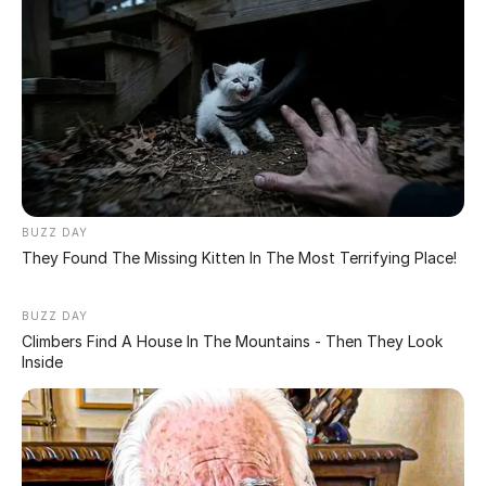
Post Views:
258