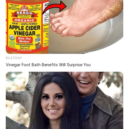
หน้าแรก
Sample Page
Privacy Policy
Uncategorized
ราคาทองวันนี้ 16/7/67 ครั้งที่ 1 พุ่ง 250 บาท
ทองรูปพรรณขายออกบาทละ 42,050 บาท