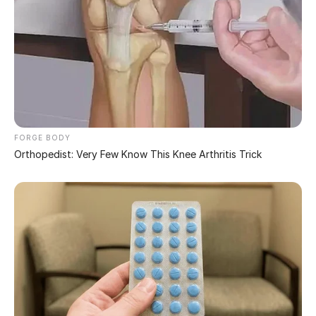
หลายๆ คนเพ่งไปที่แม่ผมใช่ไหมครับ ที่ผ่านมาเป็นการบริหาร
จัดการของผมเอง ต้องโทษตัวผมเองที่บาลานซ์ความสัมพันธ์ไม่
ดีเอง สำหรับกระแสข่าวมือที่สาม ไม่มีแน่นอน ผมบอกตรงนี้เลย
เมื่อถามถึงช่วงเวลาที่คบกับ ใบเฟิร์น ที่ผ่านมา นาย ณภัทร เผย
ว่า ไม่เคยเสียดายเลย (เสียงสั่น) เราทำเต็มที่ที่สุดแล้ว เขาเป็นผู้
หญิงที่ดีที่สุดในใจผม
ล่าสุด รายการแฉ เมื่อวันที่ 4 ก.ค.67 มดดำ คชาภา พิธีกร อ่าน
ข่าวดังกล่าว ตอนหนึ่งได้พูดถึงกรณีดราม่าต่อว่า แม่หมู พิมพ์
ผกา ไม่จบสิ้นว่า