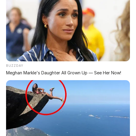
ต่อมา 4 ก.ค. 2567 นาย ณภัทร ตั้งโต๊ะแถลงเปิดใจว่า ตอนนี้เรา
ได้ถอยกลับมาเป็นเพื่อนกัน มันเป็นอะไรที่น่ารัก ไม่ได้โกรธ ไม่
ได้เกลียดกัน มีแต่ความหวังดีที่มีให้กันตลอด
เราสองคนให้ความสำคัญกับงานและหน้าที่เป็นหลัก ถ้าเกิดมีสิ่ง
อะไรขึ้น เรารู้สึกหน้าที่เรามาก่อนเสมอ