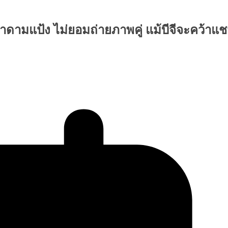
ามแป้ง ไม่ยอมถ่ายภาพคู่ แม้บีจีจะคว้าแช