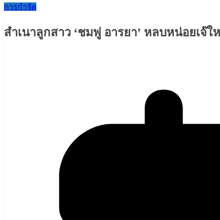
การกำจัด
สำเนาลูกสาว ‘ชมพู่ อารยา’ หลบหน่อยเจ๊ให