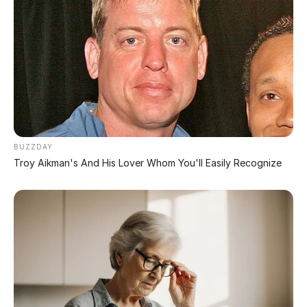
Post Views:
216