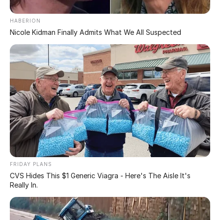
เผยภาพความสวยล่าสุดบอกเลยว่าเป็นสาวเต็มตัวแล้วทำเอา
แฟนๆเข้ามาคอมเม้นต์กันอย่างมากมายบอกเลยว่าเข้าวงการ
บันเทิงได้อย่างสบาย