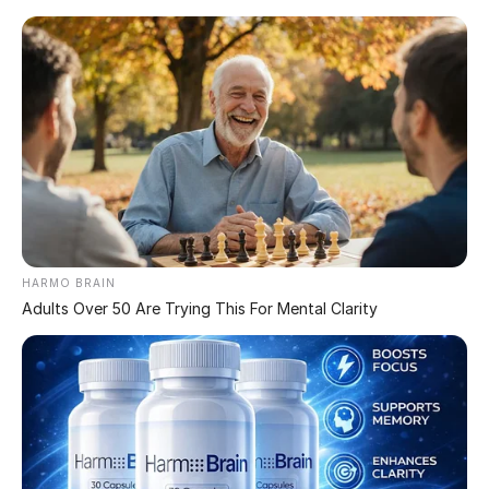
Skip
ไคพุท
to
content