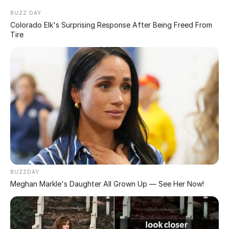
พฤษภาคม 3, 2024