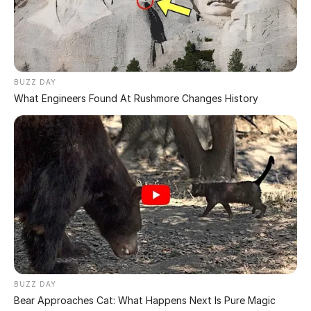
admin
ยืนยัน ประเทศไทย ได้รับสิทธิ์เป็นเจ้าภาพจัดการแข่งขัน
วอลเลย์บอล เนชั่นลีก รอบชิง เป็นที่เรียบร้อย โดยสมาคม
วอลเลย์บอลจะเปิดแถลงข่าวอย่างเป็นทางการในวันศุกร์ที่ 2
กุมภาพันธ์ 2567 นี้