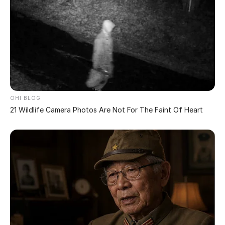
ในโอกาสนี้จะมีการแถลงรายละเอียดการจัดการแข่งขันวอลเลย์
บอลเนชั่นลีกรอบชิงชนะเลิศปี 2024 ร่วมกับรัฐมนตรีว่าการ
กระทรวงการท่องเที่ยวและกีฬาผู้ว่าการกีฬาแห่งประเทศไทย
และผู้เกี่ยวข้องในวันที่ 2 กุมภาพันธ์ 2567 เวลา 13.00 น. ที่ ห้อง
จตุรทิศ โรงแรมโกลเด้น ทิวลิป ซอฟเฟอรีนด้วย เบื้องต้น การ
แข่งขันจะมีขึ้นที่สนาม อินดอร์ สเตเดี้ยม หัวหมาก ซึ่งช่วง มิ.ย.
จะกลับมาเปิดใช้งานได้อีกครั้ง
สำหรับวอลเลย์บอล เนชั่นส์ ลีก ชิงชนะเลิศจะแข่งขันในระหว่าง
20 ถึง 23 มิถุนายน โดยจะนำทีม7 ทีมที่ผ่านการคัดเลือกพร้อม