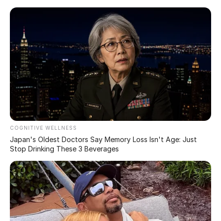
Skip
ไคพุท
to
content