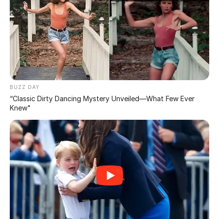
ผู้สื่อข่าวรายงานว่าสมาคมวอลเลย์บอลได้ส่งหนังสือระบุว่า นาย
ฟาบิโอ อเซเวโด ผู้อำนวยการสหพันธ์วอลเลย์บอลนานาชาติ
และ นายกีโด เบตติ ประธานเจ้าหน้าที่ฝ่ายธุรกิจของ
วอลเลย์บอลเวิลด์ จะเดินทางมาประเทศไทยในระหว่างวันที่ 1 –
4 กุมภาพันธ์ 2567 เพื่อร่วมประชุมคณะกรรมการบริหารของ
สหพันธ์วอลเลย์บอลแห่งเอเชียกลาง และคณะกรรมการบริหาร
ของสหพันธ์วอลเลย์บอลอาเซียน