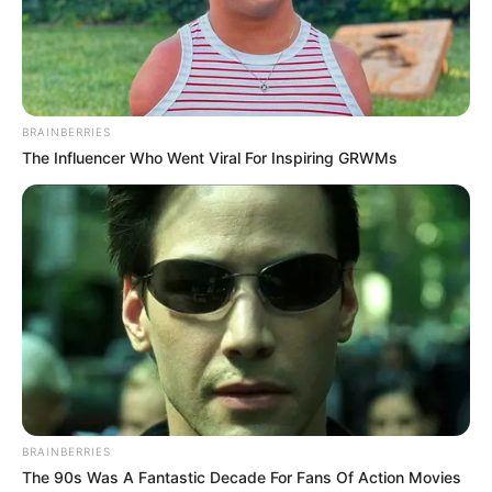
หน้าแรก
Sample Page
Privacy Policy
กล้วยน้ำว้า
โบว์ แวนดา พร้อมลูกสาว-ลูกชาย ร่วม
ทำบุญให้ ปอ ทฤษฎี ในวันครบรอบ 8 ปี