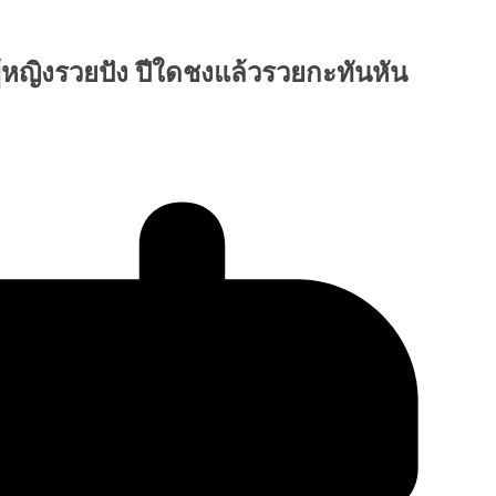
ผู้หญิงรวยปัง ปีใดชงแล้วรวยกะทันหัน