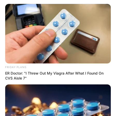
Skip
ไคพุท
to
content