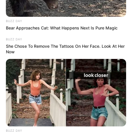
นครปฐม สมุทรสาคร และสมุทรสงคราม อุณหภูมิต่ำสุด 23-26
องศาเซลเซียส อุณหภูมิสูงสุด 31-33 องศาเซลเซียส ลมตะวัน
ออกเฉียงเหนือ ความเร็ว 10-25 กม./ชม.
ภาคตะวันออก มีฝนร้อยละ 30 ของพื้นที่ ส่วนมากบริเวณจังหวัด
สระแก้ว ชลบุรี ระยอง จันทบุรี และตราด อุณหภูมิต่ำสุด 23-26
องศาเซลเซียส อุณหภูมิสูงสุด 31-33 องศาเซลเซียส ลมตะวัน
ออกเฉียงเหนือ ความเร็ว 15-30 กม./ชม. ทะเลมีคลื่นสูงประมาณ
1 เมตร ห่างฝั่งคลื่นสูง 1-2 เมตร
ภาคใต้ (ฝั่งตะวันออก) มีฝนฟ้าคะนอง ร้อยละ 70 ของพื้นที่ และ
มีฝนตกหนักถึงหนักมากบางแห่ง บริเวณจังหวัดชุมพร
สุราษฎร์ธานี นครศรีธรรมราช พัทลุง สงขลา ปัตตานี ยะลา
และนราธิวาส อุณหภูมิต่ำสุด 22-25 องศาเซลเซียส อุณหภูมิ
สูงสุด 26-32 องศาเซลเซียส ตั้งแต่จังหวัดสุราษฎร์ธานีขึ้นมา :
ลมตะวันออกเฉียงเหนือ ความเร็ว 15-35 กม./ชม. ทะเลมีคลื่นสูง
1-2 เมตร บริเวณที่มีฝนฟ้าคะนองคลื่นสูงมากกว่า 2 เมตร ตั้งแต่
จังหวัดนครศรีธรรมราชลงไป : ลมตะวันออกเฉียงเหนือ