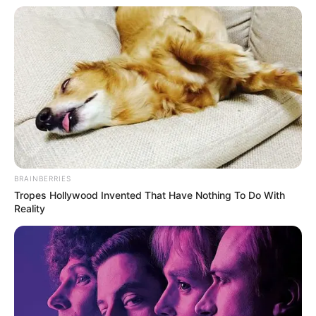
คบกันมาอีก 3 ปี รวมเป็น 14 ปี ผ่านรายการแฉ โดยบอกว่าเลิก
ตั้งแต่เดือน ก.พ. แต่ไม่ได้เล่าให้ใครฟัง ถ้าเจอเพื่อน มีคนให้
ปรึกษา ก็พอแล้ว ไม่ได้อยากมาแชร์ความทุกข์ให้คนอื่นรู้