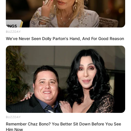
เครียด พยายามหาทางออกด้วยตัวเอง ออกกำลังกาย เราต้อง
รอด อกหักเรื่องเล็ก และไปปรึกษาจิตแพทย์ และมีกระบวนการ
รักษา 6 เดือน เดี๋ยวก็หาย และเราก็เลิกยา ตอนนี้คลีน”
วันนี้คือโสด?
“โสด จิตใจแข็งแรงดีแล้ว ระยะนาน ความทรงจำเยอะ แต่ก็คือ
อดีตไปแล้ว วันหนึ่งก็จะเป็นเพื่อนกันได้”
โบ เล่าถึงมิตรภาพของเพื่อนว่า จอยซ์ ซัพพอร์ตเยอะมาก วันที่ขี้
เกียจทำงาน ก็แบบใส่ชุดนี้ จากปกติเราดูแลเขา วันที่เราล้ม เขา
ดูเรา เขาเข้มแข็งมาก เขาบอกเรื่องเรานิดหน่อย เราเห็นเพื่อนที่
เข้มแข็ง รู้ว่าเราจะผ่านไปได้ เรามีคนข้างๆ ดูแลเรา ถือเป็น
ความโชคดีของเรา วันที่เราล้ม เหมือนล้มบนฟูก
Post Views:
315