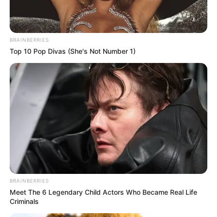
หน้าแรก
Sample Page
Privacy Policy
การเงิน
ปิดฉากชีวิตคู่ 14 ปี “โบ TK” เลิกสามี
ทะเลาะวันเดียวจบเลย เผยสภาพจิตใจพัง