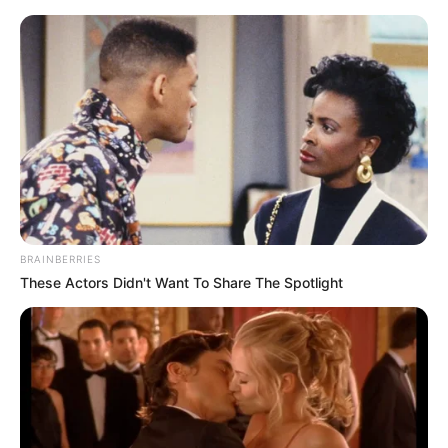
Skip
ไคพุท
to
content