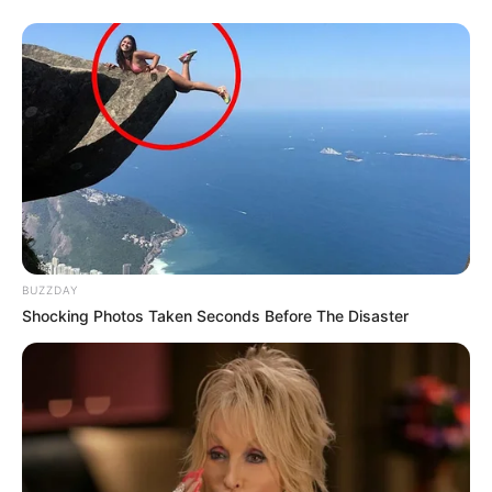
ใช้คำว่า คบซ้อน ไหม?
โบ กล่าวว่า ไม่ จะพูดว่ามือที่ 3 ไหม คน 2 คน ชีวิตคู่ก็คือ 2 คน
ถ้ามันจะมีเรื่องราวอะไรก็ตาม ถ้าคนรักกัน สัมพันธ์ก็ไปได้อยู่
แล้ว วันที่เลิกกัน ก็มีหลายๆ ฝ่ายเข้ามาเกี่ยวข้อง ก็มีจุดที่คุย
กันเองไม่ได้
เมื่อถามว่าส่วนไหนที่คิดว่าเราไม่ดี โบ กล่าวว่า คิดไม่ออก วัน
เดียว และจบเลย ก็พยายามลองหาวิธีที่ทำให้มันดี พยายาม
หลายๆ อย่างแล้ว แต่ไม่เป็นผล ชีวิตคู่ต้องมีเป้าหมายเหมือนกัน
เมื่อไม่ได้มีเป้าหมายเดียวกันแล้ว ก็คงยาก
โบ บอกอีกว่า ตอนเลิก วันนั้นก็ขาดสติ และโทรหาเขาเยอะมาก
และบล็อกกันไปในระยะหนึ่ง สภาพจิตใจพัง เสียใจมากๆ ก็มี
ครอบครัวซัพพอร์ต เพื่อนที่ไว้ใจได้ทุกเรื่อง และเพื่อนๆ ข้อดีคือ
ทุกคนไม่มีใครบังคับให้โบหาย
“โบเป็นคนไม่ยอมรับความจริงที่ว่าต้องเลิกกัน เราก็เลยต้อง
ปรึกษาหมอ ไปหาจิตแพทย์ นอนไม่ได้ แพนิค ผอมลง 5 กิโลกรัม