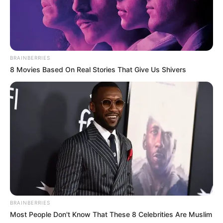
โบรู้สึกว่า เมื่อเลิกกัน ต่างคนต่างมีอิสระกัน ถ้าเจอเยอะ ก็จะมี
คนส่งรูปมา บางทีเราอึดอัดที่คนจะมาถาม ก็ไม่เป็นไรแล้ว หรือ
เห็นโบว์ไปกับใคร ก็ไม่ต้องไปบอกใคร สภาพจิตใจพร้อมแล้ว”
เมื่อถามว่า คบกันมา 11 ปี เกิดอะไรขึ้น โบ กล่าวว่า มีสาเหตุ
เหมือนคู่รักทุกคู่ ตอนเราเริ่มแต่งงานก็อยากให้มันดีตลอดไป มี